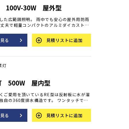
 100V-30W 屋外型
した広範囲照明。 雨中でも安心の屋外用防雨
は丈夫で軽量コンパクトのアルミダイカストボ
でしっかり固定できます（有効締付幅98m
約2,400lm（ルーメン）
を見る
見積リストに追加
業灯
灯 500W 屋内型
くご愛用を頂いているRE型は反射板に水が溜
独自の360度排水構造です。 ワンタッチで取
ードネットは電球の交換も容易です。 指にぴ
する防水プラグ。 細かい所にも使いやすさを
を見る
見積リストに追加
です。