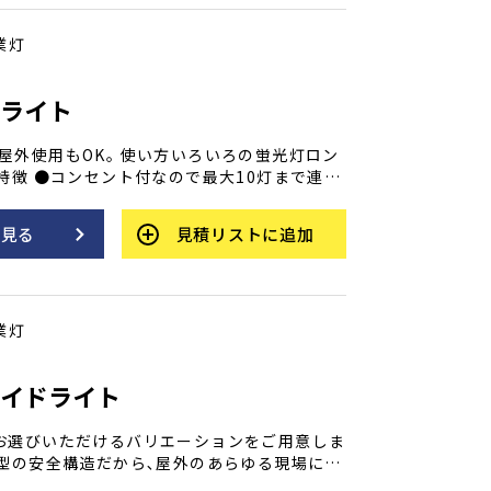
業灯
ンライト
屋外使用もOK｡ 使い方いろいろの蛍光灯ロン
●看板､車輪等の金属面に直接取り付けできるマ
｡(キャップ付) ※吸着面の厚みによって吸着
を見る
見積リストに追加
｡ ●吊り下げフック付で横吊りが可能｡(未使
収納できます｡) ●防雨型なので屋外仕様がで
ース不要の二重絶縁構造｡ ●蛍光灯なので省エ
度｡ ●インバーター内蔵で瞬時に点火&50/6
業灯
ライドライト
お選びいただけるバリエーションをご用意しま
雨型の安全構造だから､屋外のあらゆる現場に､
て使用できます。 バイスでしっかり固