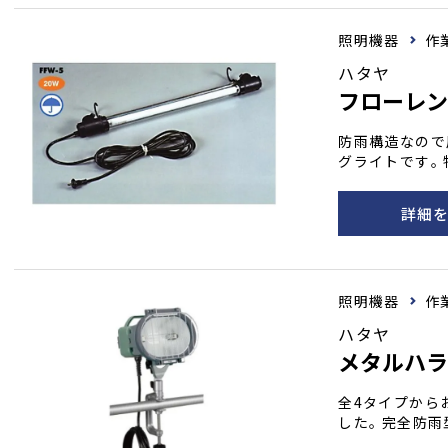
照明機器
作
ハタヤ
フローレ
防雨構造なので
グライトです｡ 特徴 ●コンセント付なので最大10灯まで連結
点灯が可能｡ 
グネットを内装
詳細
力が変化します
用時はスッキリ
きます｡ ●ア
ネ･長寿命&低温
照明機器
作
0Hz兼用｡
ハタヤ
メタルハ
全4タイプから
した｡ 完全防
仮設･固定･移動灯とし