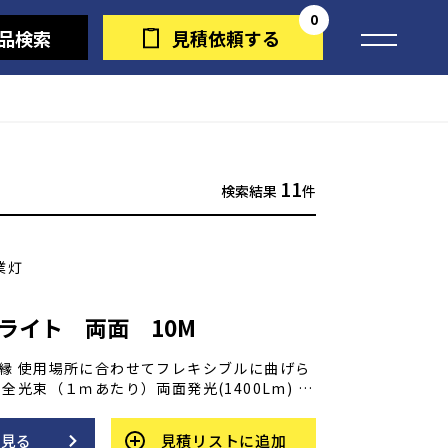
0
品検索
見積依頼する
11
検索結果
件
業灯
プライト 両面 10M
縁 使用場所に合わせてフレキシブルに曲げら
全光束（１ｍあたり）両面発光(1400Lm) 片
m) 最大50mまで連続点灯可能！ 優れた耐久
 車に踏まれてもＯＫ！ 屋外用 防雨型IP55
を見る
見積リストに追加