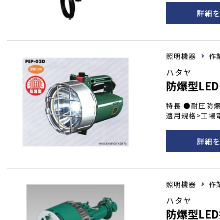
定可能な有効締付
詳細
通電ランプと点
パクトボディ。
ルハライドランプ
命：14,000
照明機器
作
ハタヤ
防爆型LE
特長 ●耐圧防爆
適用規格>工場
得） ●直線的
輝度3Wスーパ
詳細
ット式リードスイッチ採用｡ ＜注
素などの二次電
裂の恐れがある
照明機器
作
ハタヤ
防爆型LE