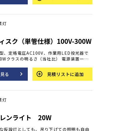
業灯
ィスク（単管仕様）100V-300W
型、定格電圧AC100V、作業用LED投光器で
000Wクラスの明るさ（当社比） 電源装置一体
ワイド、カバーは明るさ重視のクリア（透
線の長さは5m、コード先端はポッキンプラグ
を見る
見積リストに追加
を交換すれば200Vで使用可能です。
業灯
ーレンライト 20W
な仮設灯としても、吊り下げての照明も自由