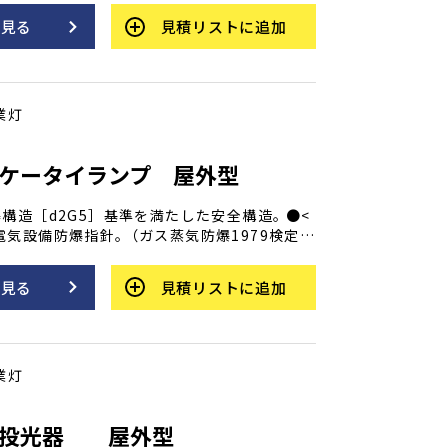
100mm。 50/60Hz兼用電子安定器内蔵。
を見る
見積リストに追加
灯スイッチ付（背面）。 安定器一体型のコン
 物体認識が容易な白色光の長寿命150Wメタ
。[全光束：14,500lm（ルーメン）定格寿
時間] AC100V電源でどこでも使用できます。
業灯
Dケータイランプ 屋外型
構造［d2G5］基準を満たした安全構造｡ ●<
電気設備防爆指針｡（ガス蒸気防爆1979検定取
な白色ビーム光で視認性に優れた専用設計の高
ーLEDランプ｡ ●防爆･防雨効果抜群のマグネ
を見る
見積リストに追加
意＞ ニッカドやニッケル水
池（繰り返し充電のできるもの）は内部で破
ため､絶対に使用しないでください｡
業灯
D投光器 屋外型