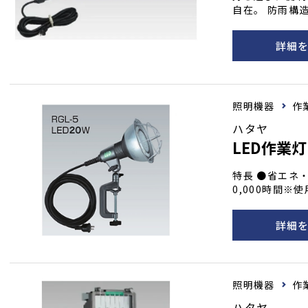
自在。 防雨構
す。 特長 ●省エネ！長寿命！高品質！の「純国産LED」を採
用！ ●光を拡
詳細
屋外用防雨型 
り下げフック付
照明機器
作
ハタヤ
LED作業
特長 ●省エネ・
0,000時間
白熱電球と比べ
点灯 ・CO2
詳細
ど虫を寄せ付け
に優れたアース
水構造なのでど
熱効果が高いプ
照明機器
作
能なガードネッ
ハタヤ