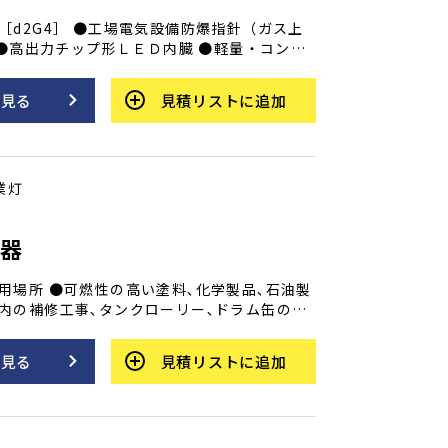
［d2G4］ ●工場電気設備防爆指針（ガス上
） ●高出力チップ形ＬＥＤ内臓 ●軽量・コンパ
明 ●中心の照度を落とさない防眩拡散シート
を見る
見積リストに追加
業灯
光器
用場所 ●可燃性の高い塗料､化学製品､石油製
内の補修工事､タンクローリー､ドラム缶の引
ん開口部付近｡ ●換気が妨げられる爆発ガス
れがある場所｡ ●自動車工場などの塗装ブー
を見る
見積リストに追加