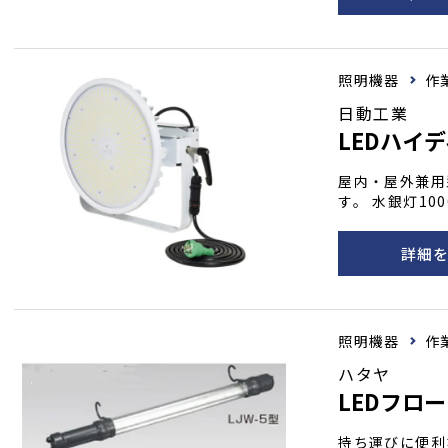
相当
照明機器
作
日動工業
LEDハイデ
屋内・屋外兼用
す。 水銀灯1
型、照射角度は
明）です。 電
詳細
です。 プラグ
照明機器
作
ハタヤ
LEDフロ
持ち運びに便利