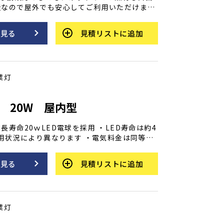
造なので屋外でも安心してご利用いただけま
散するクリアレンズカバー付 ●雨中でも安心の
を見る
見積リストに追加
●専用コンセント付で転結転倒ができます ●吊
で縦吊り、横吊りができます
業灯
灯 20W 屋内型
長寿命20ｗLED電球を採用 ・LED寿命は約4
※使用状況により異なります ・電気料金は同等の
て約1/9と経済的 ・電源投入ですぐに明るく
排出量を削減 ・紫外線放射が少ないので、ほとん
を見る
見積リストに追加
ません ●屋外使用でも安心の防雨型 ●安全性
不要の二重絶縁構造 ●反射カバーは360度排
の方向に取り付けても水がたまりません ●放
リーツ形状の冷却リブ ●ワンタッチで着脱可
業灯
ト