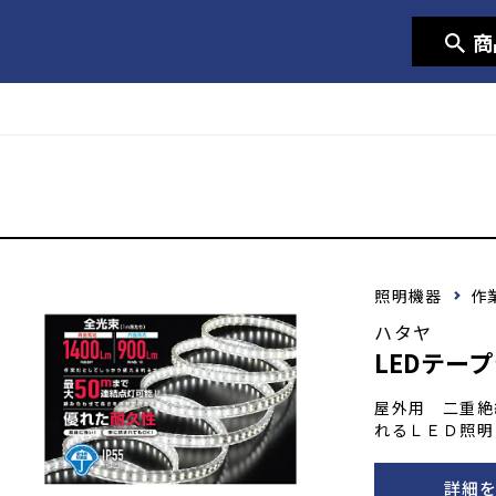
商
照明機器
作
ハタヤ
LEDテー
屋外用 二重絶
れるＬＥＤ照明 
面発光(900L
性 屈曲に強い
詳細