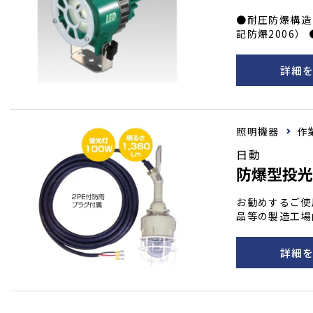
●耐圧防爆構造
記防爆2006
クトで広範囲照
付
詳細
照明機器
作
日動
防爆型投
お勧めするご使
品等の製造工場
火性液体の充て
が放出される恐
詳細
ス｡