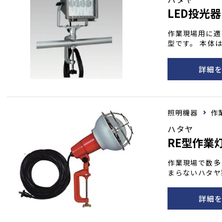
LED投光器
作業現場用に適
型です。 本体
ディ。 バイス
m）。 明るさは
詳細
照明機器
作
ハタヤ
RE型作業
作業現場で数多
まらないハタヤ
り外し出来るカ
ったりフィット
詳細
追求した作業灯