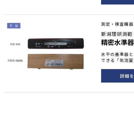
測定・検査機器
新潟理研測範
精密水準
水平の基準器と
できる「気泡室
詳細