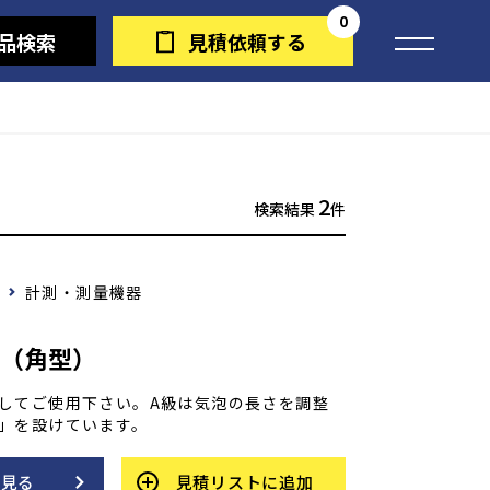
0
品検索
見積依頼する
2
検索結果
件
計測・測量機器
器（角型）
してご使用下さい。A級は気泡の長さを調整
」を設けています。
を見る
見積リストに追加