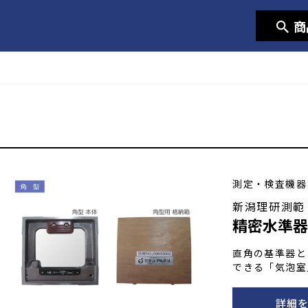
商
測定・検査機器
新潟理研測範
精密水準
直角の基準器と
できる「気泡室
詳細