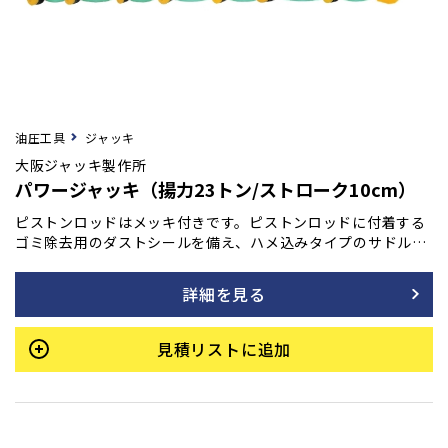
油圧工具
ジャッキ
大阪ジャッキ製作所
パワージャッキ（揚力23トン/ストローク10cm）
ピストンロッドはメッキ付きです。ピストンロッドに付着する
ゴミ除去用のダストシールを備え、ハメ込みタイプのサドルを
採用しています。また、底部に取付ネジも装備されており、最
低高さを極力抑えて設計されています。許容横荷重は揚力の1/
詳細を見る
20です。
見積リストに追加