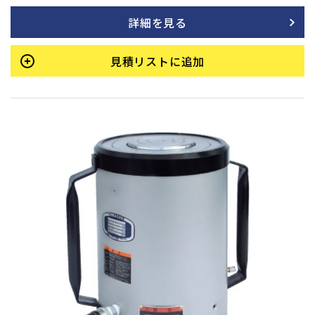
ゴミ除去用のダストシール付き。ピストンロッド内側にはネジ
詳細を見る
があり、許容横荷重は揚力の1/20です。単動式です。
見積リストに追加