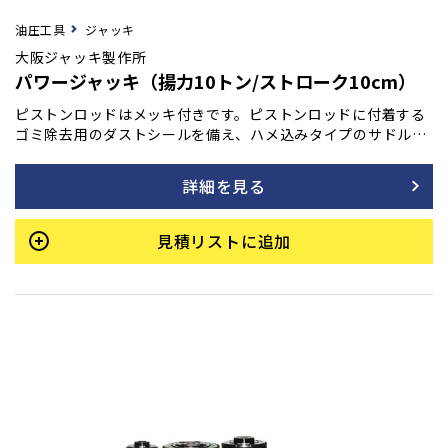
油圧工具
ジャッキ
大阪ジャッキ製作所
パワージャッキ（揚力10トン/ストローク10cm）
ピストンロッドはメッキ付きです。ピストンロッドに付着する
ゴミ除去用のダストシールを備え、ハメ込みタイプのサドルを
採用しています。また、底部に取付ネジも装備されており、最
低高さを極力抑えて設計されています。許容横荷重は揚力の1/
詳細を見る
20です。
見積リストに追加