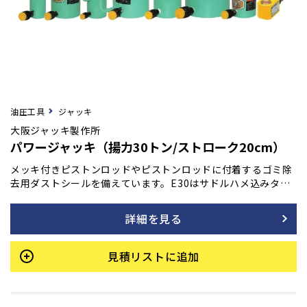
油圧工具
ジャッキ
大阪ジャッキ製作所
パワージャッキ（揚力30トン/ストローク20cm）
メッキ付きピストンロッドやピストンロッドに付着するゴミ除
去用ダストシールを備えています。E30はサドルハメ込みタイ
プです。天地逆使用の場合はネジ込みタイプのサドルをご使用
ください。底部に取付用のネジを設けています。最低高さを極
詳細を見る
力抑え、許容横荷重は揚力の1/20です。
見積リストに追加