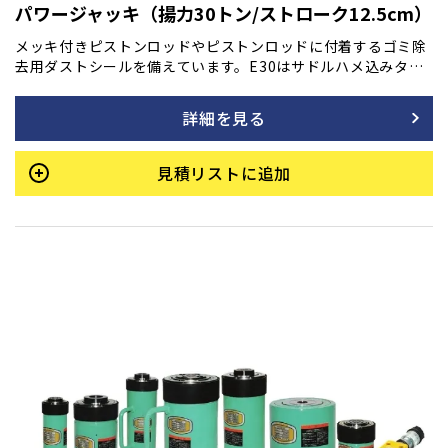
パワージャッキ（揚力30トン/ストローク12.5cm）
メッキ付きピストンロッドやピストンロッドに付着するゴミ除
去用ダストシールを備えています。E30はサドルハメ込みタイ
プです。天地逆使用の場合はネジ込みタイプのサドルをご使用
ください。底部に取付用のネジを設けています。最低高さを極
詳細を見る
力抑え、許容横荷重は揚力の1/20です。
見積リストに追加