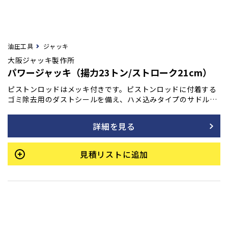
油圧工具
ジャッキ
大阪ジャッキ製作所
パワージャッキ（揚力23トン/ストローク21cm）
ピストンロッドはメッキ付きです。ピストンロッドに付着する
ゴミ除去用のダストシールを備え、ハメ込みタイプのサドルを
採用しています。また、底部に取付ネジも装備されており、最
低高さを極力抑えて設計されています。許容横荷重は揚力の1/
詳細を見る
20です。
見積リストに追加