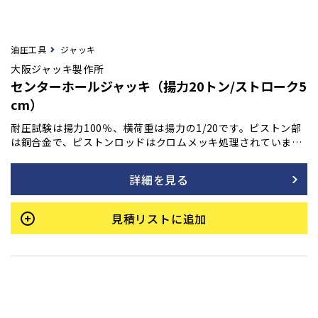
油圧工具
ジャッキ
大阪ジャッキ製作所
センターホールジャッキ（揚力20トン/ストローク5
cm）
耐圧試験は揚力100％、横荷重は揚力の1/20です。ピストン部
は銅合金で、ピストンロッドはクロムメッキ処理されていま
す。シリンダーとピストンはSCM435で熱処理した強力材。カ
ップラのネジ径はNPT3/8です。単動式です。
詳細を見る
見積リストに追加