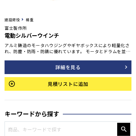
建設荷役
楊重
富士製作所
電動シルバーウインチ
アルミ鋳造のモータハウジングやギヤボックスにより軽量化さ
れ、防塵・防雨・防錆に優れています。 モータとドラムを並列
配置したパラレル型で省スペースを実現。 ウレア系グリース潤
滑により長時間の給油が不要で、かつ床置き・壁付き・逆付き
詳細を見る
など据付自由度が高く静音性も優れています。
見積リストに追加
キーワードから探す