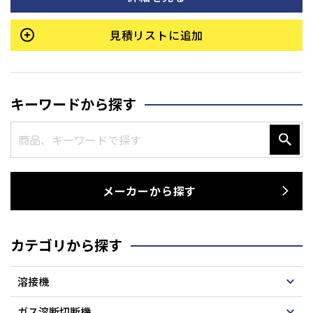
圧グリースガン、高圧耐油ホース（2.5m）、エアレギュレータ
ーが標準で付属しています。
見積リストに追加
キーワードから探す
メーカーから探す
カテゴリから探す
溶接機
ガス溶断切断機