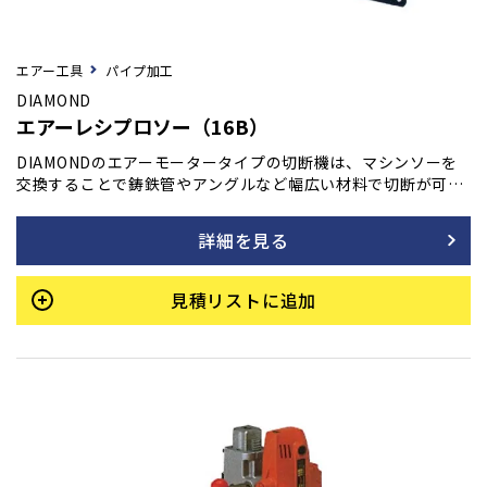
エアー工具
パイプ加工
DIAMOND
エアーレシプロソー（16B）
DIAMONDのエアーモータータイプの切断機は、マシンソーを
交換することで鋳鉄管やアングルなど幅広い材料で切断が可能
です。この小型でクランプ式の設計により、狭い場所での作業
も容易に行え、特に埋設管の撤去作業や大口径の切断に威力を
詳細を見る
発揮します。DIAMONDの技術力により、高い効率と精度で作
業を支援し、作業者の負担を軽減します。この製品は、その汎
用性と高性能で、建設現場や工場、メンテナンス作業など、
見積リストに追加
様々なシーンでのニーズに応えるために設計されています。ま
た、信頼性と耐久性に優れ、長期間にわたる使用に耐えること
が可能です。