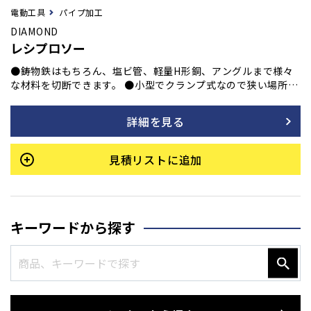
電動工具
パイプ加工
DIAMOND
レシプロソー
●鋳物鉄はもちろん、塩ビ管、軽量H形銅、アングルまで様々
な材料を切断できます。 ●小型でクランプ式なので狭い場所で
も作業ができ、ほとんど火花も発生しません。 ●切断材料に合
わせてマシンソーを各サイズ用意しています。 ●エアータイ
詳細を見る
プ・モータータイプの2種類を用意しました。
見積リストに追加
キーワードから探す