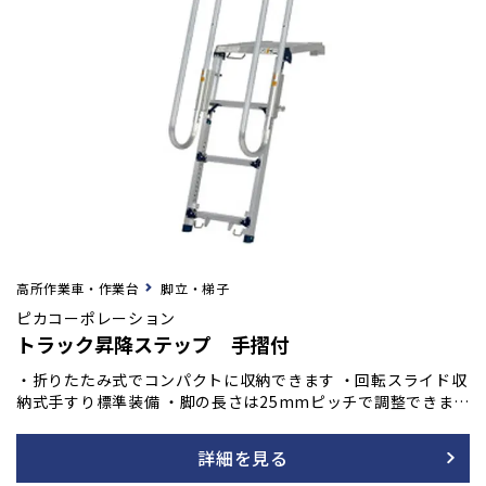
高所作業車・作業台
脚立・梯子
ピカコーポレーション
トラック昇降ステップ 手摺付
・折りたたみ式でコンパクトに収納できます ・回転スライド収
納式手すり標準装備 ・脚の長さは25mmピッチで調整できます
（最大約43cm） ・フック内幅寸法63mm ・下ろした状態のあ
おりにも取付けが可能です
詳細を見る