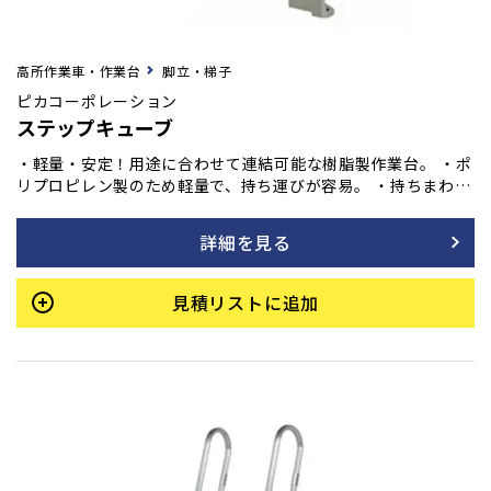
高所作業車・作業台
脚立・梯子
ピカコーポレーション
ステップキューブ
・軽量・安定！用途に合わせて連結可能な樹脂製作業台。 ・ポ
リプロピレン製のため軽量で、持ち運びが容易。 ・持ちまわり
易さや使い易さが違います。 ・積み重ねや複数台の連結により
組み合わせは無限大。 ・連結部を凹凸型にすることでしっかり
詳細を見る
連結でき、作業中のズレを防止。 ・下部局部にゴム製パッドを
装着したことで、スベリ止め効果を実現。 ・絶縁体のため、電
気・通信工事に最適。
見積リストに追加