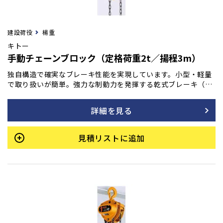
建設荷役
楊重
キトー
手動チェーンブロック（定格荷重2t／揚程3m）
独自構造で確実なブレーキ性能を実現しています。小型・軽量
で取り扱いが簡単。強力な制動力を発揮する乾式ブレーキ（ノ
ンアスベスト材使用）は、操作を止めると瞬時にブレーキが作
動し、吊荷をしっかりと保持します。加えて、連続・長期使用
詳細を見る
でも優れた耐久性を持ち、巻き下げ時の手動操作も常に軽く、
スムーズな動きを維持します。
見積リストに追加