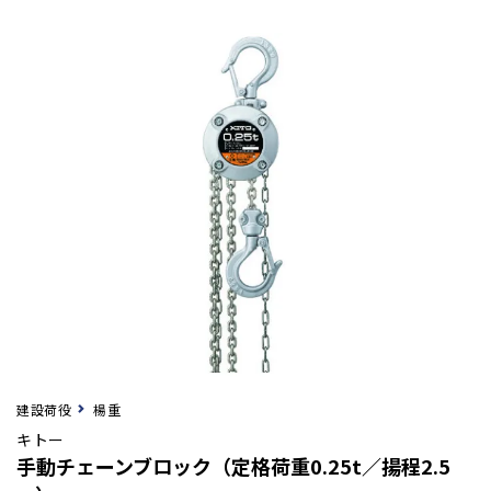
建設荷役
楊重
キトー
手動チェーンブロック（定格荷重0.25t／揚程2.5