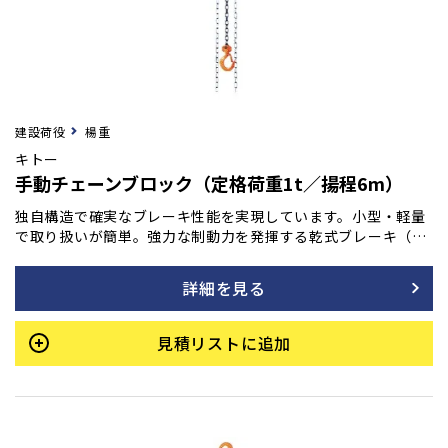
建設荷役
楊重
キトー
手動チェーンブロック（定格荷重1t／揚程6m）
独自構造で確実なブレーキ性能を実現しています。小型・軽量
で取り扱いが簡単。強力な制動力を発揮する乾式ブレーキ（ノ
ンアスベスト材使用）は、操作を止めると瞬時にブレーキが作
動し、吊荷をしっかりと保持します。加えて、連続・長期使用
詳細を見る
でも優れた耐久性を持ち、巻き下げ時の手動操作も常に軽く、
スムーズな動きを維持します。
見積リストに追加