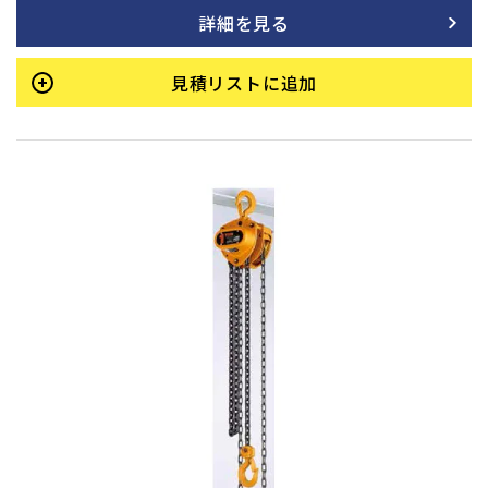
動し、吊荷をしっかりと保持します。加えて、連続・長期使用
詳細を見る
でも優れた耐久性を持ち、巻き下げ時の手動操作も常に軽く、
スムーズな動きを維持します。
見積リストに追加