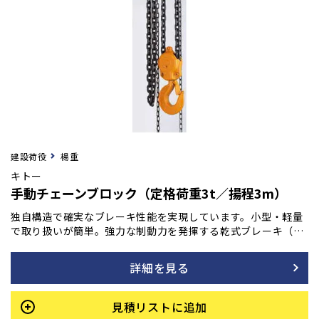
建設荷役
楊重
キトー
手動チェーンブロック（定格荷重3t／揚程3m）
独自構造で確実なブレーキ性能を実現しています。小型・軽量
で取り扱いが簡単。強力な制動力を発揮する乾式ブレーキ（ノ
ンアスベスト材使用）は、操作を止めると瞬時にブレーキが作
動し、吊荷をしっかりと保持します。加えて、連続・長期使用
詳細を見る
でも優れた耐久性を持ち、巻き下げ時の手動操作も常に軽く、
スムーズな動きを維持します。
見積リストに追加