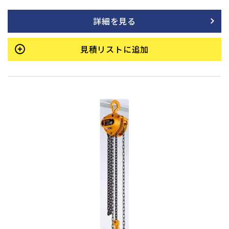
ンアスベスト材使用）は、操作を止めると瞬時にブレーキが作
動し、吊荷をしっかりと保持します。加えて、連続・長期使用
詳細を見る
でも優れた耐久性を持ち、巻き下げ時の手動操作も常に軽く、
スムーズな動きを維持します。
見積リストに追加