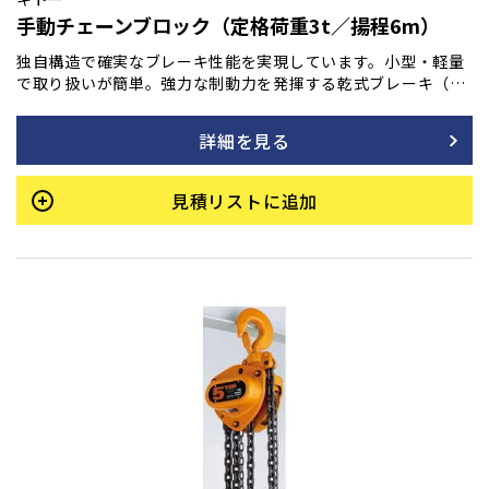
手動チェーンブロック（定格荷重3t／揚程6m）
独自構造で確実なブレーキ性能を実現しています。小型・軽量
で取り扱いが簡単。強力な制動力を発揮する乾式ブレーキ（ノ
ンアスベスト材使用）は、操作を止めると瞬時にブレーキが作
動し、吊荷をしっかりと保持します。加えて、連続・長期使用
詳細を見る
でも優れた耐久性を持ち、巻き下げ時の手動操作も常に軽く、
スムーズな動きを維持します。
見積リストに追加