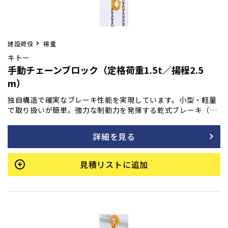
建設荷役
楊重
キトー
手動チェーンブロック（定格荷重1.5t／揚程2.5
m）
独自構造で確実なブレーキ性能を実現しています。小型・軽量
で取り扱いが簡単。強力な制動力を発揮する乾式ブレーキ（ノ
ンアスベスト材使用）は、操作を止めると瞬時にブレーキが作
動し、吊荷をしっかりと保持します。加えて、連続・長期使用
詳細を見る
でも優れた耐久性を持ち、巻き下げ時の手動操作も常に軽く、
スムーズな動きを維持します。
見積リストに追加