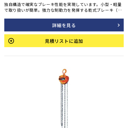
独自構造で確実なブレーキ性能を実現しています。小型・軽量
で取り扱いが簡単。強力な制動力を発揮する乾式ブレーキ（ノ
ンアスベスト材使用）は、操作を止めると瞬時にブレーキが作
動し、吊荷をしっかりと保持します。加えて、連続・長期使用
詳細を見る
でも優れた耐久性を持ち、巻き下げ時の手動操作も常に軽く、
スムーズな動きを維持します。
見積リストに追加