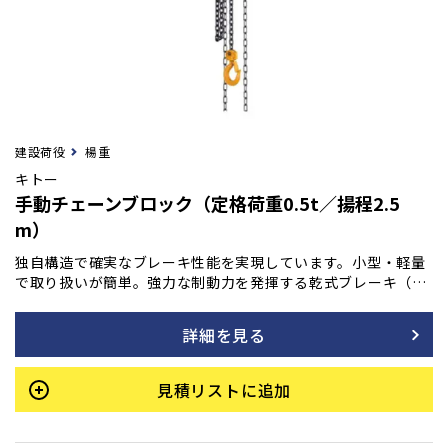
建設荷役
楊重
キトー
手動チェーンブロック（定格荷重0.5t／揚程2.5
m）
独自構造で確実なブレーキ性能を実現しています。小型・軽量
で取り扱いが簡単。強力な制動力を発揮する乾式ブレーキ（ノ
ンアスベスト材使用）は、操作を止めると瞬時にブレーキが作
動し、吊荷をしっかりと保持します。加えて、連続・長期使用
詳細を見る
でも優れた耐久性を持ち、巻き下げ時の手動操作も常に軽く、
スムーズな動きを維持します。
見積リストに追加