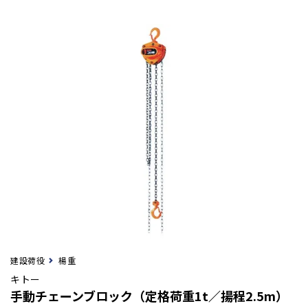
建設荷役
楊重
キトー
手動チェーンブロック（定格荷重1t／揚程2.5m）