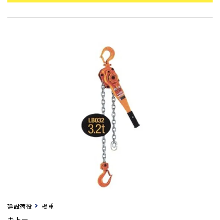
建設荷役
楊重
キトー