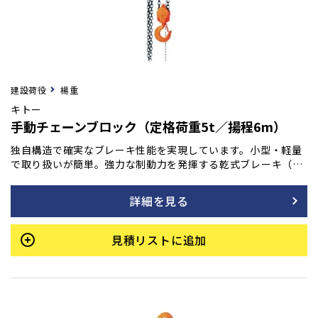
建設荷役
楊重
キトー
手動チェーンブロック（定格荷重5t／揚程6m）
独自構造で確実なブレーキ性能を実現しています。小型・軽量
で取り扱いが簡単。強力な制動力を発揮する乾式ブレーキ（ノ
ンアスベスト材使用）は、操作を止めると瞬時にブレーキが作
動し、吊荷をしっかりと保持します。加えて、連続・長期使用
詳細を見る
でも優れた耐久性を持ち、巻き下げ時の手動操作も常に軽く、
スムーズな動きを維持します。
見積リストに追加