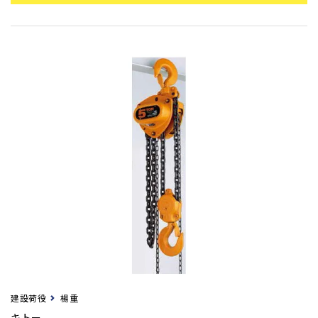
建設荷役
楊重
キトー