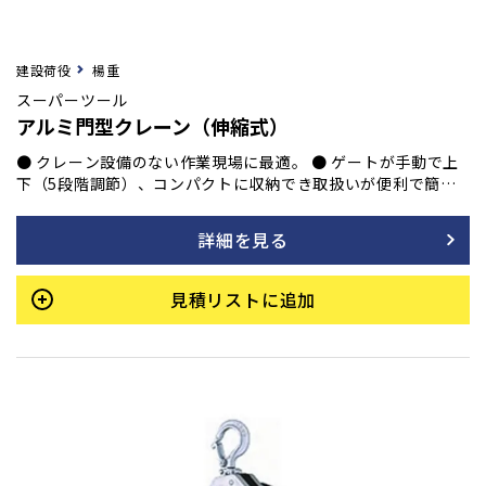
建設荷役
楊重
スーパーツール
アルミ門型クレーン（伸縮式）
● クレーン設備のない作業現場に最適。 ● ゲートが手動で上
下（5段階調節）、コンパクトに収納でき取扱いが便利で簡
単。 ● 軽量にして強靭。 ● 組立、解体が簡単。 ● 持ち
運び、移動が容易。 ● 移動用キャスター（4輪共自在ブレーキ
詳細を見る
付）及びギヤードトロリー付。 ● 揚程は、200mm刻み5段階
調節。
見積リストに追加