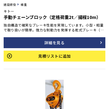
建設荷役
楊重
キトー
手動チェーンブロック（定格荷重2t／揚程10m）
独自構造で確実なブレーキ性能を実現しています。小型・軽量
で取り扱いが簡単。強力な制動力を発揮する乾式ブレーキ（ノ
ンアスベスト材使用）は、操作を止めると瞬時にブレーキが作
動し、吊荷をしっかりと保持します。加えて、連続・長期使用
詳細を見る
でも優れた耐久性を持ち、巻き下げ時の手動操作も常に軽く、
スムーズな動きを維持します。
見積リストに追加