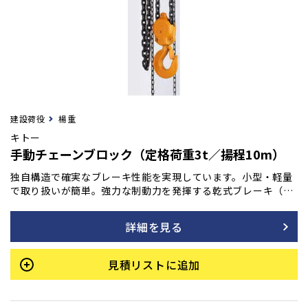
建設荷役
楊重
キトー
手動チェーンブロック（定格荷重3t／揚程10m）
独自構造で確実なブレーキ性能を実現しています。小型・軽量
で取り扱いが簡単。強力な制動力を発揮する乾式ブレーキ（ノ
ンアスベスト材使用）は、操作を止めると瞬時にブレーキが作
動し、吊荷をしっかりと保持します。加えて、連続・長期使用
詳細を見る
でも優れた耐久性を持ち、巻き下げ時の手動操作も常に軽く、
スムーズな動きを維持します。
見積リストに追加