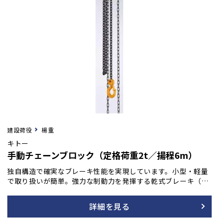
建設荷役
楊重
キトー
手動チェーンブロック（定格荷重2t／揚程6m）
独自構造で確実なブレーキ性能を実現しています。小型・軽量
で取り扱いが簡単。強力な制動力を発揮する乾式ブレーキ（ノ
ンアスベスト材使用）は、操作を止めると瞬時にブレーキが作
動し、吊荷をしっかりと保持します。加えて、連続・長期使用
詳細を見る
でも優れた耐久性を持ち、巻き下げ時の手動操作も常に軽く、