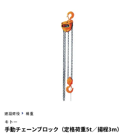
建設荷役
楊重
キトー
手動チェーンブロック（定格荷重5t／揚程3m）