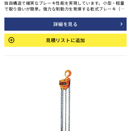
独自構造で確実なブレーキ性能を実現しています。小型・軽量
で取り扱いが簡単。強力な制動力を発揮する乾式ブレーキ（ノ
ンアスベスト材使用）は、操作を止めると瞬時にブレーキが作
動し、吊荷をしっかりと保持します。加えて、連続・長期使用
詳細を見る
でも優れた耐久性を持ち、巻き下げ時の手動操作も常に軽く、
スムーズな動きを維持します。
見積リストに追加